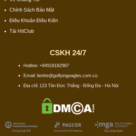
Chính Sách Bảo Mật
Điều Khoản Điều Kiện
Tải HitClub
CSKH 24/7
Hotline: +84918182987
Email:
lienhe@goflyingeagles.com.co
Địa chỉ: 123 Tôn Đức Thắng - Đống Đa - Hà Nội