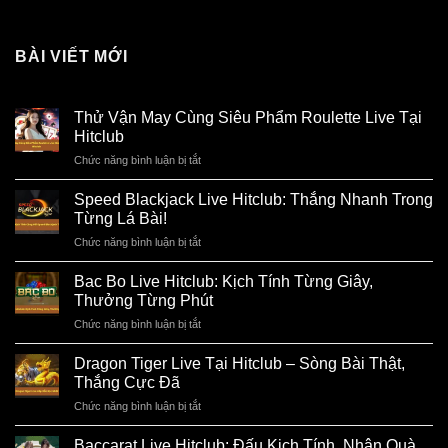
BÀI VIẾT MỚI
Thử Vận May Cùng Siêu Phẩm Roulette Live Tại
Hitclub
Chức năng bình luận bị tắt
ở
Thử
Vận
Speed Blackjack Live Hitclub: Thắng Nhanh Trong
May
Từng Lá Bài!
Cùng
Chức năng bình luận bị tắt
ở
Siêu
Speed
Phẩm
Blackjack
Bac Bo Live Hitclub: Kịch Tính Từng Giây,
Roulette
Live
Live
Thưởng Từng Phút
Hitclub:
Tại
Chức năng bình luận bị tắt
ở
Thắng
Hitclub
Bac
Nhanh
Bo
Dragon Tiger Live Tại Hitclub – Sòng Bài Thật,
Trong
Live
Từng
Thắng Cực Đã
Hitclub:
Lá
Chức năng bình luận bị tắt
ở
Kịch
Bài!
Dragon
Tính
Tiger
Baccarat Live Hitclub: Đấu Kịch Tính, Nhận Quà
Từng