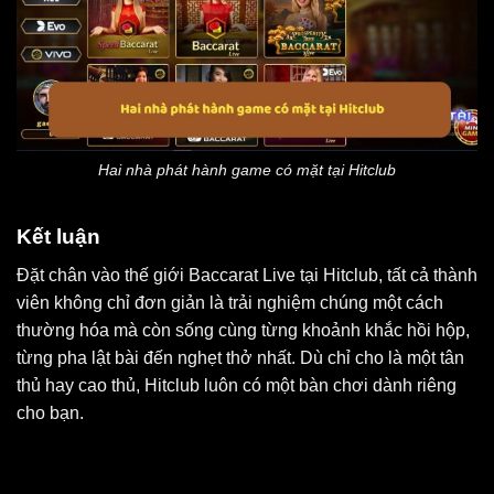
Hai nhà phát hành game có mặt tại Hitclub
Kết luận
Đặt chân vào thế giới Baccarat Live tại Hitclub, tất cả thành
viên không chỉ đơn giản là trải nghiệm chúng một cách
thường hóa mà còn sống cùng từng khoảnh khắc hồi hộp,
từng pha lật bài đến nghẹt thở nhất. Dù chỉ cho là một tân
thủ hay cao thủ, Hitclub luôn có một bàn chơi dành riêng
cho bạn.