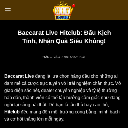
Bỏ
qua
nội
dung
Baccarat Live Hitclub: Đấu Kịch
Tính, Nhận Quà Siêu Khủng!
ĐĂNG VÀO
27/01/2026
BỞI
Baccarat Live
đang là lựa chọn hàng đầu cho những ai
đam mê cá cược trực tuyến với trải nghiệm chân thực. Với
giao diện sắc nét, dealer chuyên nghiệp và tỷ lệ thưởng
hấp dẫn, thành viên có thể tận hưởng cảm giác như đang
ngồi tại sòng bài thật. Dù bạn là tân thủ hay cao thủ,
Hitclub
đều mang đến môi trường công bằng, minh bạch
và cơ hội thắng lớn mỗi ngày.