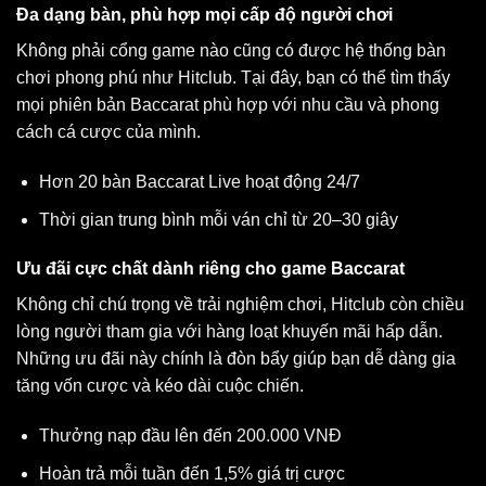
Đa dạng bàn, phù hợp mọi cấp độ người chơi
Không phải cổng game nào cũng có được hệ thống bàn
chơi phong phú như Hitclub. Tại đây, bạn có thể tìm thấy
mọi phiên bản Baccarat phù hợp với nhu cầu và phong
cách cá cược của mình.
Hơn 20 bàn Baccarat Live hoạt động 24/7
Thời gian trung bình mỗi ván chỉ từ 20–30 giây
Ưu đãi cực chất dành riêng cho game Baccarat
Không chỉ chú trọng về trải nghiệm chơi, Hitclub còn chiều
lòng người tham gia với hàng loạt khuyến mãi hấp dẫn.
Những ưu đãi này chính là đòn bẩy giúp bạn dễ dàng gia
tăng vốn cược và kéo dài cuộc chiến.
Thưởng nạp đầu lên đến 200.000 VNĐ
Hoàn trả mỗi tuần đến 1,5% giá trị cược