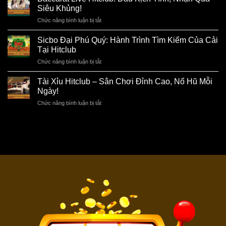
Live
Giây,
Siêu Khủng!
Tại
Thưởng
Chức năng bình luận bị tắt
ở
Hitclub
Từng
Baccarat
–
Phút
Live
Sicbo Đại Phú Quý: Hành Trình Tìm Kiếm Của Cải
Sòng
Hitclub:
Bài
Tại Hitclub
Đấu
Thật,
Chức năng bình luận bị tắt
ở
Kịch
Thắng
Sicbo
Tính,
Cực
Đại
Tài Xỉu Hitclub – Sân Chơi Đỉnh Cao, Nổ Hũ Mỗi
Nhận
Đã
Phú
Quà
Ngày!
Quý:
Siêu
Chức năng bình luận bị tắt
ở
Hành
Khủng!
Tài
Trình
Xỉu
Tìm
Hitclub
Kiếm
–
Của
Sân
Cải
Chơi
Tại
Đỉnh
Hitclub
Cao,
Nổ
Hũ
Mỗi
Ngày!