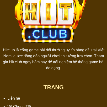
Hitclub
là cổng game bài đổi thưởng uy tín hàng đầu tại Việt
Nam, được đông đảo người chơi tin tưởng lựa chọn. Tham
gia
Hit club
ngay hôm nay để trải nghiệm hệ thống game bài
đa dạng.
TRANG
Liên hệ
Về Chúng Tôi