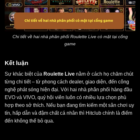
Chi tiết về hai nhà phân phối Roulette Live có mặt tại cổng
game
Kết luận
Sự khác biệt của
Roulette Live
nằm ở cách họ chăm chút
từng chi tiết – từ phong cách dealer, giao diện, đến công
nghệ phát sóng hiện đại. Với hai nhà phân phối hàng đầu
EVO và VIVO, quý hội viên luôn có nhiều lựa chọn phù
hợp theo sở thích. Nếu bạn đang tìm kiếm một sân chơi uy
tín, hấp dẫn và đậm chất cá nhân thì Hitclub chính là điểm
đến không thể bỏ qua.