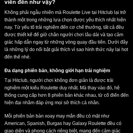
viên đến như vậy?
Không phải ngẫu nhiên mà Roulette Live tại Hitclub lại trở
thành một trong những lựa chọn được yêu thích nhất hiện
nay. Từ yếu tố trải nghiệm đến cơ chế thưởng, tất cả đều
được thiết kế để giữ chân người chơi lâu dài và tạo cảm
giác hấp dẫn ngay từ những vòng quay đầu tiên. Dưới đây
là những lý do nổi bật giải thích vì sao hình thức này lại hot
đến thế nhé.
Đa dạng phiên bản, không giới hạn trải nghiệm
Tại Hitclub, người chơi không đơn giản là được trải
nghiệm một kiểu Roulette duy nhất. Mà thay vào đó, hệ
thống cung cấp hơn 8 phiên bản khác nhau, từ cổ điển đến
hiện đại nhằm đáp ứng mọi sở thích cá nhân.
Mỗi phiên bản bàn xoay may mắn đều có mặt như
American, Spanish, Burgas hay Galaxy Roulette đều có
giao diện và phong cách riêng biệt, mang đến cảm giác