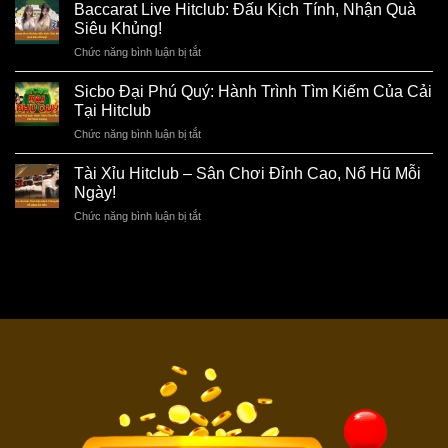
Tiger
Baccarat Live Hitclub: Đấu Kịch Tính, Nhận Quà
Từng
Live
Giây,
Siêu Khủng!
Tại
Thưởng
Chức năng bình luận bị tắt
ở
Hitclub
Từng
Baccarat
–
Phút
Live
Sicbo Đại Phú Quý: Hành Trình Tìm Kiếm Của Cải
Sòng
Hitclub:
Bài
Tại Hitclub
Đấu
Thật,
Chức năng bình luận bị tắt
ở
Kịch
Thắng
Sicbo
Tính,
Cực
Đại
Tài Xỉu Hitclub – Sân Chơi Đỉnh Cao, Nổ Hũ Mỗi
Nhận
Đã
Phú
Quà
Ngày!
Quý:
Siêu
Chức năng bình luận bị tắt
ở
Hành
Khủng!
Tài
Trình
Xỉu
Tìm
Hitclub
Kiếm
–
Của
Sân
Cải
Chơi
Tại
Đỉnh
Hitclub
Cao,
Nổ
Hũ
Mỗi
Ngày!