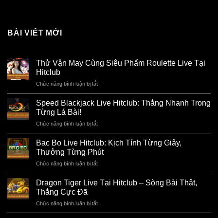
BÀI VIẾT MỚI
Thử Vận May Cùng Siêu Phẩm Roulette Live Tại
Hitclub
Chức năng bình luận bị tắt
ở
Thử
Vận
Speed Blackjack Live Hitclub: Thắng Nhanh Trong
May
Từng Lá Bài!
Cùng
Chức năng bình luận bị tắt
ở
Siêu
Speed
Phẩm
Blackjack
Bac Bo Live Hitclub: Kịch Tính Từng Giây,
Roulette
Live
Live
Thưởng Từng Phút
Hitclub:
Tại
Chức năng bình luận bị tắt
ở
Thắng
Hitclub
Bac
Nhanh
Bo
Dragon Tiger Live Tại Hitclub – Sòng Bài Thật,
Trong
Live
Từng
Thắng Cực Đã
Hitclub:
Lá
Chức năng bình luận bị tắt
ở
Kịch
Bài!
Dragon
Tính