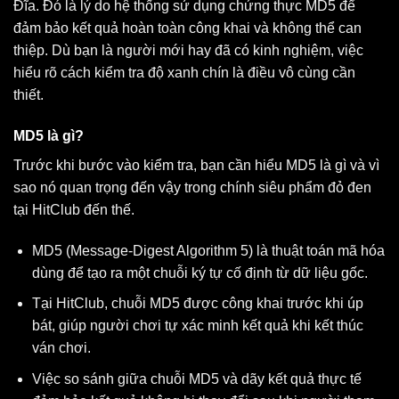
Đĩa. Đó là lý do hệ thống sử dụng chứng thực MD5 để
đảm bảo kết quả hoàn toàn công khai và không thể can
thiệp. Dù bạn là người mới hay đã có kinh nghiệm, việc
hiểu rõ cách kiểm tra độ xanh chín là điều vô cùng cần
thiết.
MD5 là gì?
Trước khi bước vào kiểm tra, bạn cần hiểu MD5 là gì và vì
sao nó quan trọng đến vậy trong chính siêu phẩm đỏ đen
tại HitClub đến thế.
MD5 (Message-Digest Algorithm 5) là thuật toán mã hóa
dùng để tạo ra một chuỗi ký tự cố định từ dữ liệu gốc.
Tại HitClub, chuỗi MD5 được công khai trước khi úp
bát, giúp người chơi tự xác minh kết quả khi kết thúc
ván chơi.
Việc so sánh giữa chuỗi MD5 và dãy kết quả thực tế