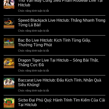
Thử Vận May Cùng Siêu Phẩm Roulette Live Tại
Hitclub
Chức năng bình luận bị tắt
ở
Thử
Vận
Speed Blackjack Live Hitclub: Thắng Nhanh Trong
May
Từng Lá Bài!
Cùng
Chức năng bình luận bị tắt
ở
Siêu
Speed
Phẩm
Blackjack
Bac Bo Live Hitclub: Kịch Tính Từng Giây,
Roulette
Live
Live
Thưởng Từng Phút
Hitclub:
Tại
Chức năng bình luận bị tắt
ở
Thắng
Hitclub
Bac
Nhanh
Bo
Dragon Tiger Live Tại Hitclub – Sòng Bài Thật,
Trong
Live
Từng
Thắng Cực Đã
Hitclub:
Lá
Chức năng bình luận bị tắt
ở
Kịch
Bài!
Dragon
Tính
Tiger
Baccarat Live Hitclub: Đấu Kịch Tính, Nhận Quà
Từng
Live
Giây,
Siêu Khủng!
Tại
Thưởng
Chức năng bình luận bị tắt
ở
Hitclub
Từng
Baccarat
–
Phút
Live
Sicbo Đại Phú Quý: Hành Trình Tìm Kiếm Của Cải
Sòng
Hitclub:
Bài
Tại Hitclub
Đấu
Thật,