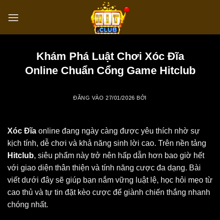
Bỏ
qua
nội
dung
Khám Phá Luật Chơi Xóc Đĩa
Online Chuẩn Cổng Game Hitclub
ĐĂNG VÀO
27/01/2026
BỞI
Xóc Đĩa
online đang ngày càng được yêu thích nhờ sự
kịch tính, dễ chơi và khả năng sinh lời cao. Trên nền tảng
Hitclub
, siêu phẩm này trở nên hấp dẫn hơn bao giờ hết
với giao diện thân thiện và tính năng cược đa dạng. Bài
viết dưới đây sẽ giúp bạn nắm vững luật lệ, học hỏi mẹo từ
cao thủ và tự tin đặt kèo cược để giành chiến thắng nhanh
chóng nhất.