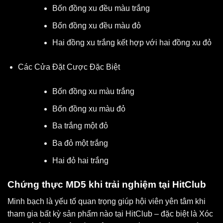
Bốn đồng xu đều màu trắng
Bốn đồng xu đều màu đỏ
Hai đồng xu trắng kết hợp với hai đồng xu đỏ
Các Cửa Đặt Cược Đặc Biệt
Bốn đồng xu màu trắng
Bốn đồng xu màu đỏ
Ba trắng một đỏ
Ba đỏ một trắng
Hai đỏ hai trắng
Chứng thực MD5 khi trải nghiệm tại HitClub
Minh bạch là yếu tố quan trọng giúp hội viên yên tâm khi
tham gia bất kỳ sản phẩm nào tại HitClub – đặc biệt là Xóc